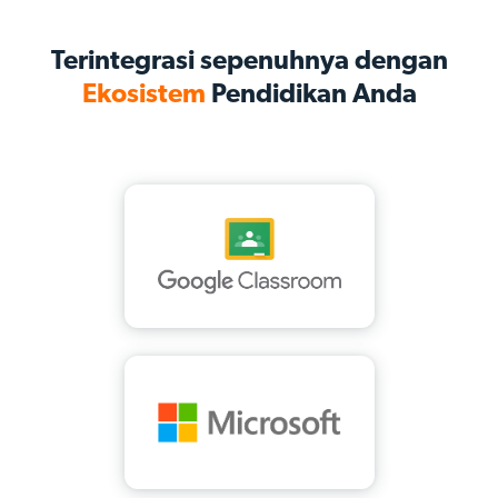
Terintegrasi sepenuhnya dengan
Ekosistem
Pendidikan Anda