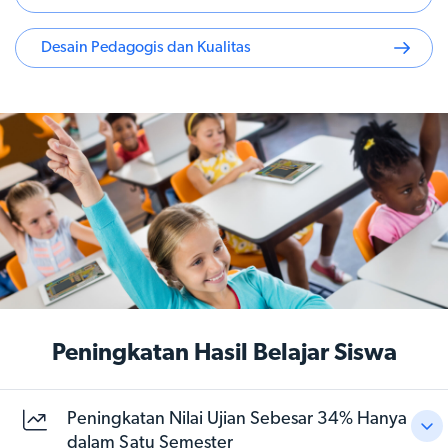
Desain Pedagogis dan Kualitas
Peningkatan Hasil Belajar Siswa
Peningkatan Nilai Ujian Sebesar 34% Hanya
dalam Satu Semester