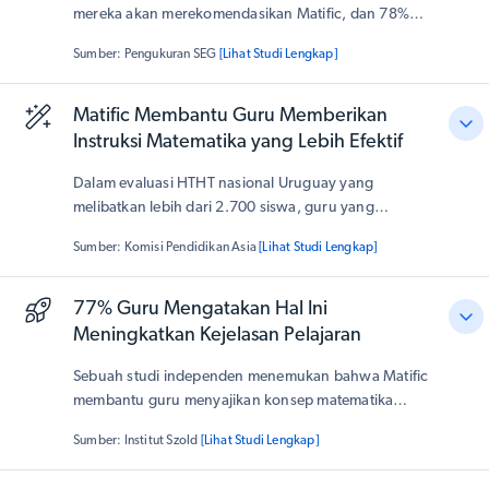
mereka akan merekomendasikan Matific, dan 78%
berencana untuk terus menggunakannya tahun
Sumber: Pengukuran SEG
[Lihat Studi Lengkap]
berikutnya—mencerminkan
kepuasan yang kuat dan
komitmen berkelanjutan
.
Matific Membantu Guru Memberikan
Instruksi Matematika yang Lebih Efektif
Dalam evaluasi HTHT nasional Uruguay yang
melibatkan lebih dari 2.700 siswa, guru yang
menggunakan Matific secara efektif melihat kelas
Sumber: Komisi Pendidikan Asia
[Lihat Studi Lengkap]
mereka menyelesaikan
20% lebih banyak aktivitas
dan meraih
peningkatan pembelajaran yang jauh
lebih tinggi
. Studi menunjukkan Matific adalah
mitra
77% Guru Mengatakan Hal Ini
yang tervalidasi penelitian untuk guru
, memperkuat
Meningkatkan Kejelasan Pelajaran
pengajaran dan meningkatkan dampak kelas.
Sebuah studi independen menemukan bahwa Matific
membantu guru menyajikan konsep matematika
dengan lebih jelas dan membuat pelajaran lebih relevan
Sumber: Institut Szold
[Lihat Studi Lengkap]
dengan kehidupan sehari-hari. Lebih dari tiga perempat
guru melaporkan
demonstrasi konsep matematika