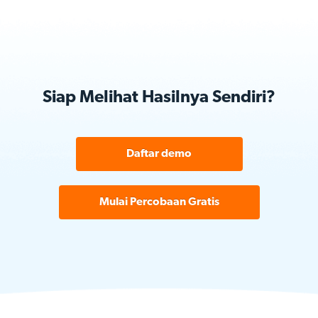
kemampuannya untuk mendukung pembelajaran
melalui instruksi berbasis permainan yang adaptif.
Siap Melihat Hasilnya Sendiri?
Daftar demo
Mulai Percobaan Gratis