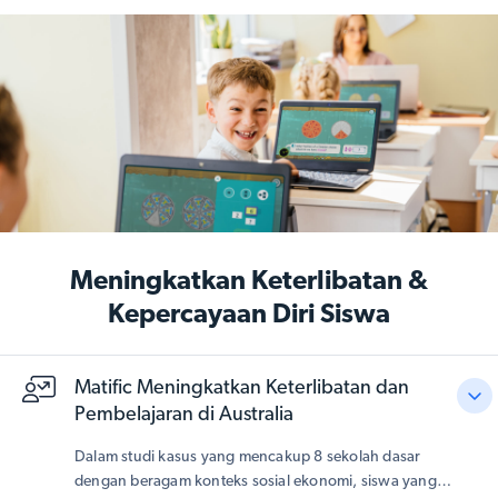
yang lebih jelas (77%), sementara 82%
mengatakan Matific membuat pelajaran terasa
lebih terhubung dengan dunia nyata
. Guru juga
mengamati keterlibatan siswa yang lebih kuat dan sikap
yang lebih positif terhadap matematika saat
menggunakan Matific.
Meningkatkan Keterlibatan &
Kepercayaan Diri Siswa
Matific Meningkatkan Keterlibatan dan
Pembelajaran di Australia
Dalam studi kasus yang mencakup 8 sekolah dasar
dengan beragam konteks sosial ekonomi, siswa yang