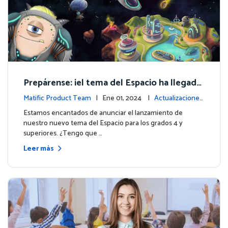
Prepárense: ¡el tema del Espacio ha llegado
para los grados 4 y superiores!
Matific Product Team
| Ene 01, 2024 |
Actualizaciones
de la plataforma
Estamos encantados de anunciar el lanzamiento de
nuestro nuevo tema del Espacio para los grados 4 y
superiores. ¿Tengo que …
Leer más