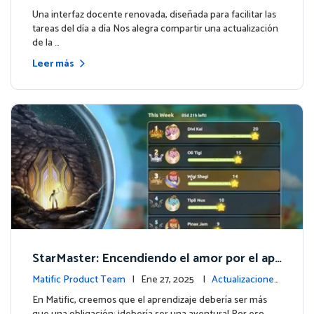
de la plataforma
Una interfaz docente renovada, diseñada para facilitar las
tareas del día a día Nos alegra compartir una actualización
de la …
Leer más
StarMaster: Encendiendo el amor por el apr
endizaje a través de la competencia amistos
Matific Product Team
| Ene 27, 2025 |
Actualizaciones
a
de la plataforma
En Matific, creemos que el aprendizaje debería ser más