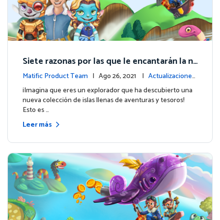
Siete razonas por las que le encantarán la n
ueva experiencia para estudiantes
Matific Product Team
| Ago 26, 2021 |
Actualizaciones
de la plataforma
¡Imagina que eres un explorador que ha descubierto una
nueva colección de islas llenas de aventuras y tesoros!
Esto es …
Leer más