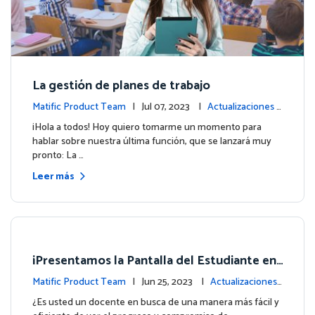
La gestión de planes de trabajo
Matific Product Team
| Jul 07, 2023 |
Actualizaciones d
e la plataforma
¡Hola a todos! Hoy quiero tomarme un momento para
hablar sobre nuestra última función, que se lanzará muy
pronto: La …
Leer más
¡Presentamos la Pantalla del Estudiante en
su Panel de Control!
Matific Product Team
| Jun 25, 2023 |
Actualizaciones
de la plataforma
¿Es usted un docente en busca de una manera más fácil y