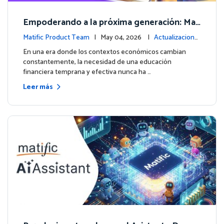
Empoderando a la próxima generación: Mat
ific lanza un curso integral de Educación Fin
Matific Product Team
| May 04, 2026 |
Actualizacione
anciera
s de la plataforma
En una era donde los contextos económicos cambian
constantemente, la necesidad de una educación
financiera temprana y efectiva nunca ha …
Leer más