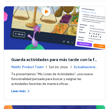
Guarda actividades para más tarde con la fu
nción de Listas de Actividades
Matific Product Team
| Set 20, 2024 |
Actualizaciones
de la plataforma
Te presentamos "Mis Listas de Actividades", una nueva
funcionalidad pensada para buscar y asignar las
actividades favoritas de manera eficaz …
Leer más