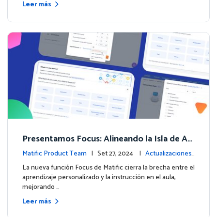
Leer más
Presentamos Focus: Alineando la Isla de Av
enturas de Matific con el Aprendizaje en el
Matific Product Team
| Set 27, 2024 |
Actualizaciones
Aula
de la plataforma
La nueva función Focus de Matific cierra la brecha entre el
aprendizaje personalizado y la instrucción en el aula,
mejorando …
Leer más