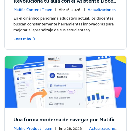
Revoluciona tu aula con el Asistente Docen
te impulsado por IA de Matific
Matific Content Team
| Abr 16, 2026 |
Actualizaciones
de la plataforma
En el dinámico panorama educativo actual, los docentes
buscan constantemente herramientas innovadoras para
mejorar el aprendizaje de sus estudiantes y …
Leer más
Una forma moderna de navegar por Matific
Matific Product Team
| Ene 26, 2026 |
Actualizaciones