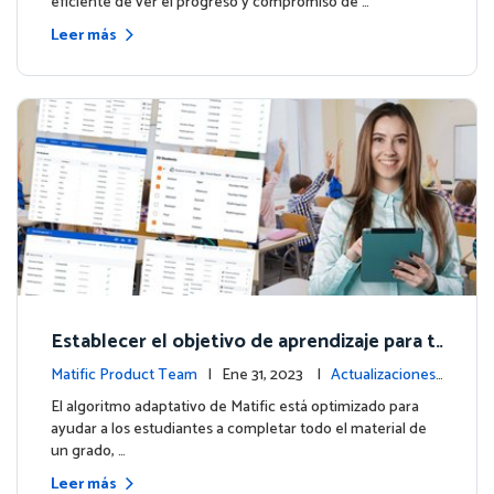
eficiente de ver el progreso y compromiso de …
Leer más
Establecer el objetivo de aprendizaje para t
us estudiantes
Matific Product Team
| Ene 31, 2023 |
Actualizaciones
de la plataforma
El algoritmo adaptativo de Matific está optimizado para
ayudar a los estudiantes a completar todo el material de
un grado, …
Leer más