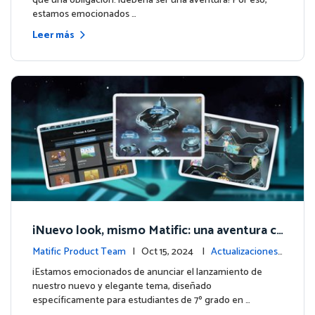
que una obligación: ¡debería ser una aventura! Por eso,
estamos emocionados …
Leer más
¡Nuevo look, mismo Matific: una aventura c
ósmica de aprendizaje te espera! 🚀🌌
Matific Product Team
| Oct 15, 2024 |
Actualizaciones
de la plataforma
¡Estamos emocionados de anunciar el lanzamiento de
nuestro nuevo y elegante tema, diseñado
específicamente para estudiantes de 7º grado en …