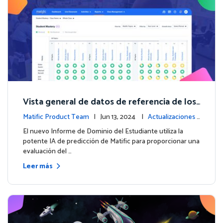
Vista general de datos de referencia de los
estudiantes con el nuevo Informe de Domi
Matific Product Team
| Jun 13, 2024 |
Actualizaciones
nio del Estudiante
de la plataforma
El nuevo Informe de Dominio del Estudiante utiliza la
potente IA de predicción de Matific para proporcionar una
evaluación del …
Leer más