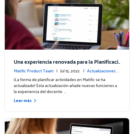
Una experiencia renovada para la Planificaci
ón de Actividades
Matific Product Team
| Jul 15, 2022 |
Actualizaciones d
e la plataforma
¡La forma de planificar actividades en Matific se ha
actualizado! Esta actualización añade nuevas funciones a
la experiencia del docente. …
Leer más