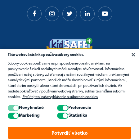
Táto webová stránka používa súbory cookies.
Súbory cookies používame na prispôsobenie obsahu a reklám, na
poskytovanie funkcií sociálnych médií a analýzu návštevnosti. Informácie o
používaní našej stránky zdieľame aj s našimi sociálnymi médiami, reklamnými
a analytickými partnermi, ktorí ich môžu skombinovať s inými informáciami,
ktoré ste im poskytli alebo ktoré zhromaždili pri používaní ich služieb. Ak
budete pokračovať v používaní webovej stránky, súhlasíte s našimi súbormi
cookies.
Prečítajte si naše vyhlásenie o súboroch cookies
Nevyhnutné
Preferencie
© 2026 Matific. Všetky práva vyhradené.
Marketing
Štatistika
Súkromie
Podmienky
Potvrdiť všetko
Zásady Používania Súborov Cookies