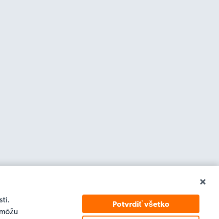
ti.
Potvrdiť všetko
h môžu