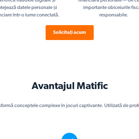
entifică fraudele digitale și
financiară personală — de ce
tejează datele personale și
importante obiceiurile fisc
nciare într-o lume conectată.
responsabile.
Solicitați acum
Avantajul Matific
formă conceptele complexe în jocuri captivante. Utilizată de profe