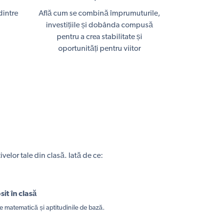
dintre
Află cum se combină împrumuturile,
investițiile și dobânda compusă
pentru a crea stabilitate și
oportunități pentru viitor
velor tale din clasă. Iată de ce:
sit în clasă
e matematică și aptitudinile de bază.