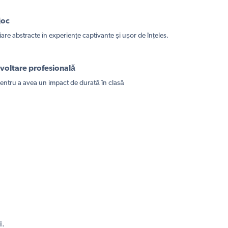
joc
are abstracte în experiențe captivante și ușor de înțeles.
voltare profesională
entru a avea un impact de durată în clasă
i.