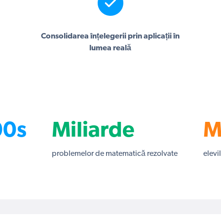
Consolidarea înțelegerii prin aplicații în
lumea reală
00s
Miliarde
M
problemelor de matematică rezolvate
elevi