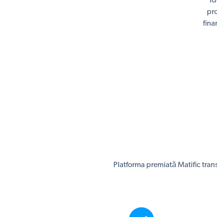
id
pro
fina
Platforma premiată Matific trans