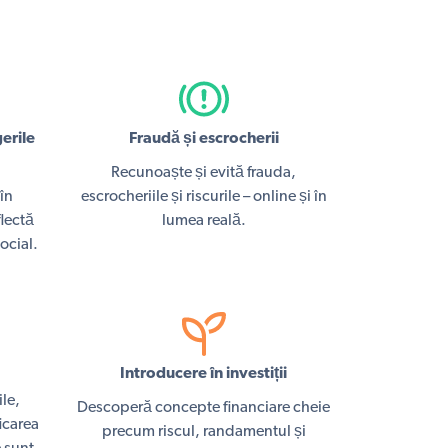
gerile
Fraudă și escrocherii
Recunoaște și evită frauda,
 în
escrocheriile și riscurile – online și în
lectă
lumea reală.
ocial.
Introducere în investiții
le,
Descoperă concepte financiare cheie
ficarea
precum riscul, randamentul și