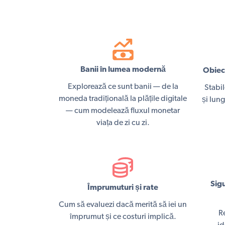
Banii în lumea modernă
Obiect
Explorează ce sunt banii — de la
Stabil
moneda tradițională la plățile digitale
și lun
— cum modelează fluxul monetar
viața de zi cu zi.
Sigu
Împrumuturi și rate
Cum să evaluezi dacă merită să iei un
R
împrumut și ce costuri implică.