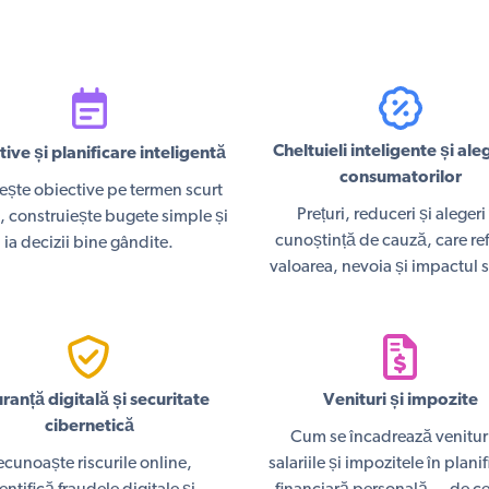
Cheltuieli inteligente și ale
ive și planificare inteligentă
consumatorilor
ește obiective pe termen scurt
Prețuri, reduceri și alegeri
g, construiește bugete simple și
cunoștință de cauză, care ref
ia decizii bine gândite.
valoarea, nevoia și impactul s
ranță digitală și securitate
Venituri și impozite
cibernetică
Cum se încadrează venituri
ecunoaște riscurile online,
salariile și impozitele în plani