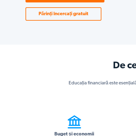
Părinți încercați gratuit
De ce
Educația financiară este esențială
Buget și economii