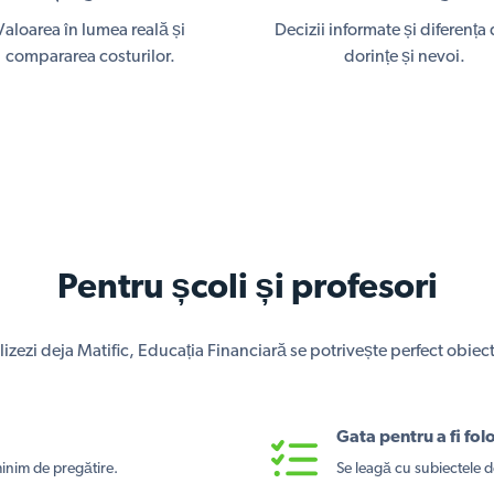
Valoarea în lumea reală și
Decizii informate și diferența 
compararea costurilor.
dorințe și nevoi.
Pentru școli și profesori
lizezi deja Matific, Educația Financiară se potrivește perfect obiecti
Gata pentru a fi folo
inim de pregătire.
Se leagă cu subiectele d