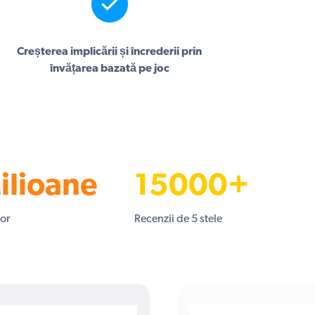
Creșterea implicării și încrederii prin
învățarea bazată pe joc
ilioane
15000+
lor
Recenzii de 5 stele