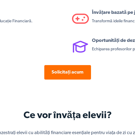
Învățare bazată pe 
ducație Financiară.
Transformă ideile financi
Oportunități de dez
Echiparea profesorilor p
Solicitați acum
Ce vor învăța elevii?
nzestrați elevii cu abilități financiare esențiale pentru viața de zi cu z