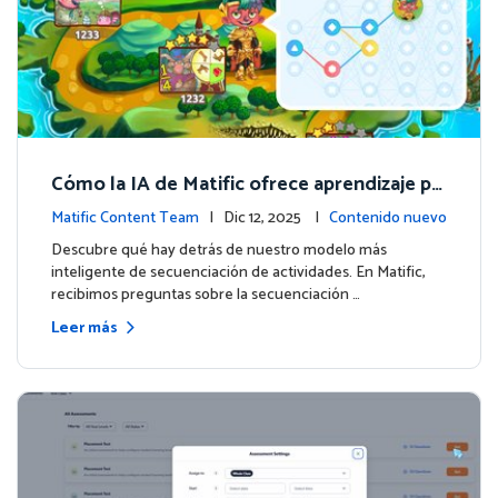
Cómo la IA de Matific ofrece aprendizaje pe
rsonalizado en la Isla de Aventuras
Matific Content Team
| Dic 12, 2025 |
Contenido nuevo
Descubre qué hay detrás de nuestro modelo más
inteligente de secuenciación de actividades. En Matific,
recibimos preguntas sobre la secuenciación …
Leer más