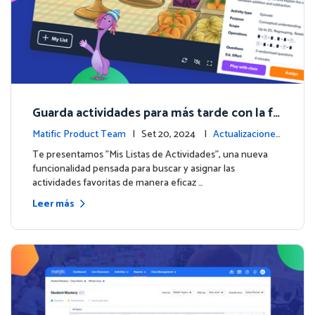
Guarda actividades para más tarde con la fu
nción de Listas de Actividades
Matific Product Team
| Set 20, 2024 |
Actualizaciones
de la plataforma
Te presentamos "Mis Listas de Actividades", una nueva
funcionalidad pensada para buscar y asignar las
actividades favoritas de manera eficaz …
Leer más