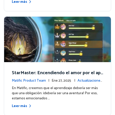
Leer más
StarMaster: Encendiendo el amor por el apr
endizaje a través de la competencia amistos
Matific Product Team
| Ene 27, 2025 |
Actualizaciones
a
de la plataforma
En Matific, creemos que el aprendizaje debería ser más
que una obligación: ¡debería ser una aventura! Por eso,
estamos emocionados …
Leer más