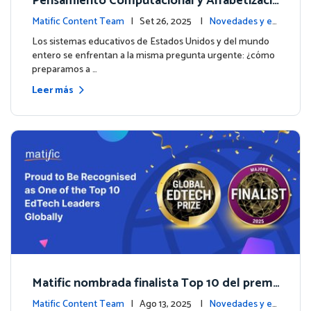
Pensamiento Computacional y Alfabetizaci
ón en Datos: Por qué las Matemáticas debe
Matific Content Team
| Set 26, 2025 |
Novedades y ev
n liderar el camino
entos
Los sistemas educativos de Estados Unidos y del mundo
entero se enfrentan a la misma pregunta urgente: ¿cómo
preparamos a …
Leer más
Matific nombrada finalista Top 10 del premi
o inaugural Global EdTech Prize
Matific Content Team
| Ago 13, 2025 |
Novedades y ev