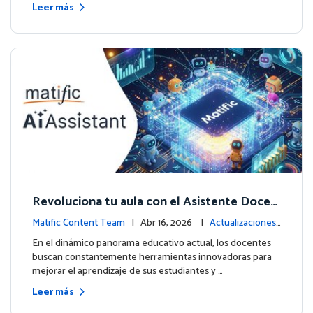
Leer más
Revoluciona tu aula con el Asistente Docen
te impulsado por IA de Matific
Matific Content Team
| Abr 16, 2026 |
Actualizaciones
de la plataforma
En el dinámico panorama educativo actual, los docentes
buscan constantemente herramientas innovadoras para
mejorar el aprendizaje de sus estudiantes y …
Leer más