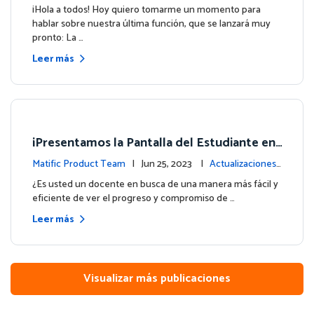
e la plataforma
¡Hola a todos! Hoy quiero tomarme un momento para
hablar sobre nuestra última función, que se lanzará muy
pronto: La …
Leer más
¡Presentamos la Pantalla del Estudiante en
su Panel de Control!
Matific Product Team
| Jun 25, 2023 |
Actualizaciones
de la plataforma
¿Es usted un docente en busca de una manera más fácil y
eficiente de ver el progreso y compromiso de …
Leer más
Visualizar más publicaciones