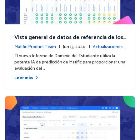
Vista general de datos de referencia de los
estudiantes con el nuevo Informe de Domi
Matific Product Team
| Jun 13, 2024 |
Actualizaciones
nio del Estudiante
de la plataforma
El nuevo Informe de Dominio del Estudiante utiliza la
potente IA de predicción de Matific para proporcionar una
evaluación del …
Leer más