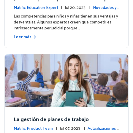
par en las Olimpiadas de Matemáticas de M
Matific Education Expert
| Jul 20, 2023 |
Novedades y
atific 2023
eventos
Las competencias para niños y niñas tienen sus ventajas y
desventajas. Algunos expertos creen que competir es
intrínsecamente perjudicial porque …
Leer más
La gestión de planes de trabajo
Matific Product Team
| Jul 07, 2023 |
Actualizaciones d