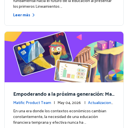
fundamental hacia el futuro de la educación al presentar
los primeros Lineamientos …
Leer más
Empoderando a la próxima generación: Mat
ific lanza un curso integral de Educación Fin
Matific Product Team
| May 04, 2026 |
Actualizacione
anciera
s de la plataforma
En una era donde los contextos económicos cambian
constantemente, la necesidad de una educación
financiera temprana y efectiva nunca ha …