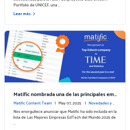
Portfolio de UNICEF, una …
Leer más
Matific nombrada una de las principales em
presas EdTech del mundo por TIME en 2025
Matific Content Team
| May 07, 2025 |
Novedades y e
ventos
Nos enorgullece anunciar que Matific ha sido incluida en la
lista de Las Mejores Empresas EdTech del Mundo 2025 de
…