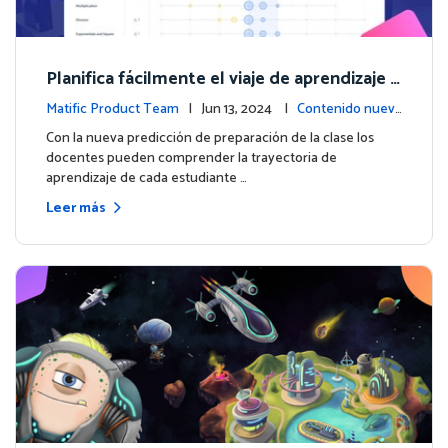
Planifica fácilmente el viaje de aprendizaje d
e cada estudiante con la nueva predicción d
Matific Product Team
| Jun 13, 2024 |
Contenido nuev
e preparación de la clase
o
Con la nueva predicción de preparación de la clase los
docentes pueden comprender la trayectoria de
aprendizaje de cada estudiante …
Leer más