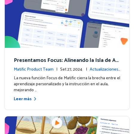
Presentamos Focus: Alineando la Isla de Av
enturas de Matific con el Aprendizaje en el
Matific Product Team
| Set 27, 2024 |
Actualizaciones
Aula
de la plataforma
La nueva función Focus de Matific cierra la brecha entre el
aprendizaje personalizado y la instrucción en el aula,
mejorando …
Leer más