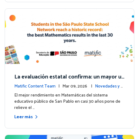
La evaluación estatal confirma: un mayor us
o de Matific se asocia con mejores resultad
Matific Content Team
| Mar 09, 2026 |
Novedades y e
os en matemáticas
ventos
El mejor rendimiento en Matemáticas del sistema
educativo público de San Pablo en casi 30 años pone de
relieve el …
Leer más