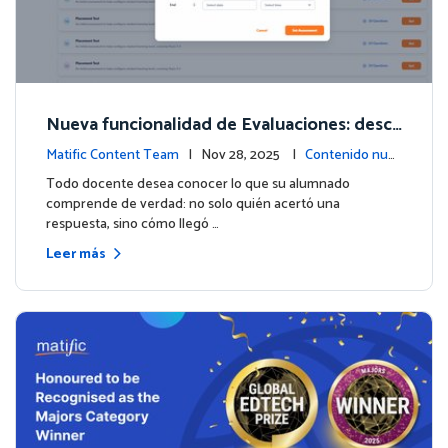
Nueva funcionalidad de Evaluaciones: descu
bre lo que tus estudiantes realmente saben
Matific Content Team
| Nov 28, 2025 |
Contenido nue
vo
Todo docente desea conocer lo que su alumnado
comprende de verdad: no solo quién acertó una
respuesta, sino cómo llegó …
Leer más