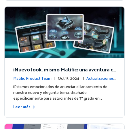
¡Nuevo look, mismo Matific: una aventura c
ósmica de aprendizaje te espera! 🚀🌌
Matific Product Team
| Oct 15, 2024 |
Actualizaciones
de la plataforma
¡Estamos emocionados de anunciar el lanzamiento de
nuestro nuevo y elegante tema, diseñado
específicamente para estudiantes de 7º grado en …
Leer más