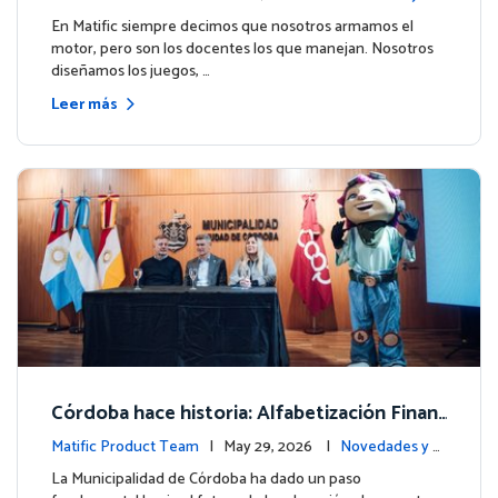
ito de Northfield School en T4.
entos
En Matific siempre decimos que nosotros armamos el
motor, pero son los docentes los que manejan. Nosotros
diseñamos los juegos, …
Leer más
Córdoba hace historia: Alfabetización Finan
ciera para más de 13.000 estudiantes junto
Matific Product Team
| May 29, 2026 |
Novedades y e
a Matific
ventos
La Municipalidad de Córdoba ha dado un paso