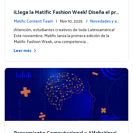
¡Llega la Matific Fashion Week! Diseña el pró
ximo look de nuestros personajes
Matific Content Team
| Nov 10, 2025 |
Novedades y ev
entos
¡Atención, estudiantes creativos de toda Latinoamérica!
Este noviembre, Matific lanza la primera edición de la
Matific Fashion Week, una competencia …
Leer más