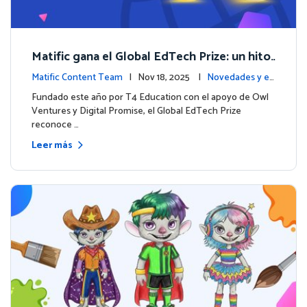
Matific gana el Global EdTech Prize: un hito
para la educación digital en matemáticas
Matific Content Team
| Nov 18, 2025 |
Novedades y ev
entos
Fundado este año por T4 Education con el apoyo de Owl
Ventures y Digital Promise, el Global EdTech Prize
reconoce …
Leer más