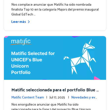
entos
Nos complace anunciar que Matific ha sido nombrada
finalista Top 10 en la categoría Majors del premio inaugural
Global EdTech …
Leer más
Matific seleccionada para el portfolio Blue
Unicorn de UNICEF: Comienza una nueva et
Matific Content Team
| Jul 17, 2025 |
Novedades y eve
apa
ntos
Nos enorgullece anunciar que Matific ha sido
seleccionada para la Fase 1 del proyecto Blue Unicorn