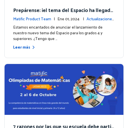
Prepárense: ¡el tema del Espacio ha llegado
para los grados 4 y superiores!
Matific Product Team
| Ene 01, 2024 |
Actualizaciones
de la plataforma
Estamos encantados de anunciar el lanzamiento de
nuestro nuevo tema del Espacio para los grados 4 y
superiores. ¿Tengo que …
Leer más
7 razones por las que su escuela debe partici