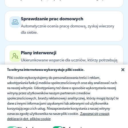
Sprawdzanie prac domowych
Automatycznie ocenia pracę domową, zyskaj wieczory
dla siebie.
Plany interwencji
Ukierunkowane wsparcie dla uczniów, którzy potrzebują
pomocy.
Ta witryna internetowa wykorzystuje pliki cookie.
Pliki cookie wykorzystujemy do personalizowania treści i reklam,
udostępniania funkcji mediów społecznościowych oraz aby analizować ruch
Wiadomości dla rodziców
na naszej witrynie. Udostępniamy też dane o sposobie wykorzystania naszej
witryny przez użytkowników naszym partnerom z mediów
Przyjazne notatki z postępów w nauce, napisane
społecznościowych, branży reklamowej i analitycznej, którzy mogą łączyć te
specjalnie dla Ciebie.
dane z innymi informacjami uzyskanymi lub zebranymi od użytkownika
korzystającego z ich usług. Niezaprzestanie korzystania z naszej witryny
oznacza zgodę użytkownika na nasze pliki cookie.
Zapoznaj się z naszą
deklaracją dot. plików cookie
Jesteśmy tu, aby pomóc