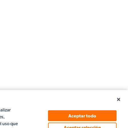
alizar
Aceptar todo
es,
l uso que