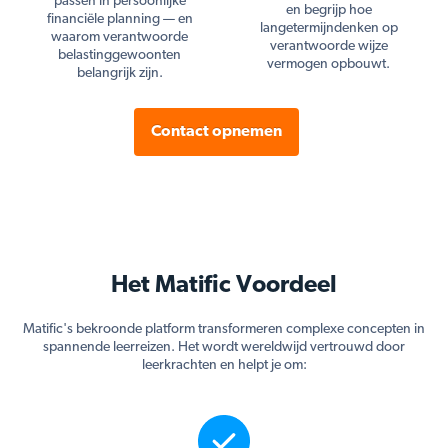
passen in persoonlijke
en begrijp hoe
financiële planning — en
langetermijndenken op
waarom verantwoorde
verantwoorde wijze
belastinggewoonten
vermogen opbouwt.
belangrijk zijn.
Contact opnemen
Het Matific Voordeel
Matific's bekroonde platform transformeren complexe concepten in
spannende leerreizen. Het wordt wereldwijd vertrouwd door
leerkrachten en helpt je om: