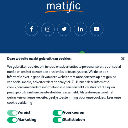
Deze website maakt gebruik van cookies.
We gebruiken cookies om inhoud en advertenties te personaliseren, voor social
media en om het bezoek aan onze website te analyseren. We delen ook
informatie over je gebruik van deze website met onze partners op het gebied
van social media, adverteerders en analytici. Zij kunnen deze informatie
combineren met andere informatie die je aan hen hebt verstrekt of die zij via
jouw gebruik van hun diensten hebben verzameld. Als je doorgaat met het
gebruiken van onze website, geef je toestemming voor onze cookies.
Lees onze
cookie verklaring
Vereist
Voorkeuren
Marketing
Statistieken
© 2026 Matific. Alle rechten voorbehouden.