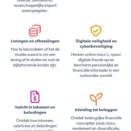
waarde, behoefte en
maatschappelijke impact
weerspiegelen.
Leningen en afbetalingen
Digitale veiligheid en
cyberbeveiliging
Hoe te beoordelen of het de
moeite waard is om een
Herken online risico's, spoor
lening af te sluiten en wat de
digitale fraude op en
bijbehorende kosten zijn.
bescherm persoonlijke en
financiële informatie in een
verbonden wereld.
Inzicht in inkomen en
Inleiding tot beleggen
belastingen
Ontdek belangrijke financiële
Ontdek hoe inkomen,
concepten zoals risico,
salarissen en belastingen
rendement en diversificatie,