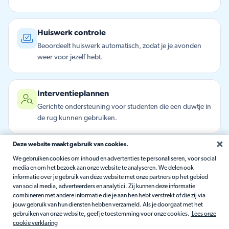
Huiswerk controle
Beoordeelt huiswerk automatisch, zodat je je avonden
weer voor jezelf hebt.
Interventieplannen
Gerichte ondersteuning voor studenten die een duwtje in
de rug kunnen gebruiken.
Deze website maakt gebruik van cookies.
Updates voor ouders
We gebruiken cookies om inhoud en advertenties te personaliseren, voor social
Vriendelijke voortgangsberichten voor thuis, speciaal
media en om het bezoek aan onze website te analyseren. We delen ook
informatie over je gebruik van deze website met onze partners op het gebied
voor jou geschreven.
van social media, adverteerders en analytici. Zij kunnen deze informatie
combineren met andere informatie die je aan hen hebt verstrekt of die zij via
jouw gebruik van hun diensten hebben verzameld. Als je doorgaat met het
gebruiken van onze website, geef je toestemming voor onze cookies.
Lees onze
Hier om te helpen
cookie verklaring
Antwoorden uit de Matific-ondersteuningsbibliotheek,