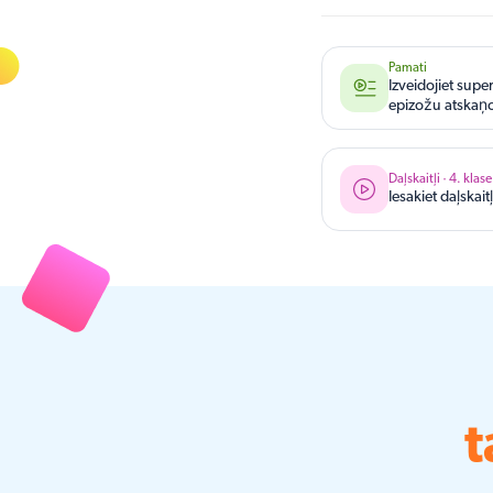
Pamati
Izveidojiet supe
epizožu atskaņ
Daļskaitļi · 4. klase
Iesakiet daļskait
t