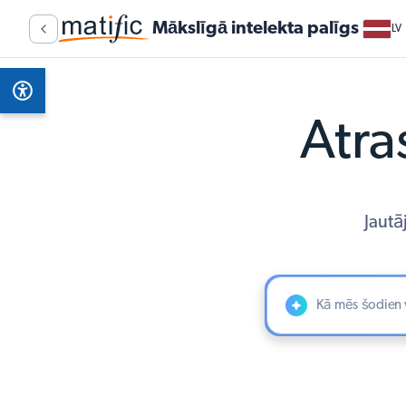
Mākslīgā intelekta palīgs
LV
Atra
Jautā