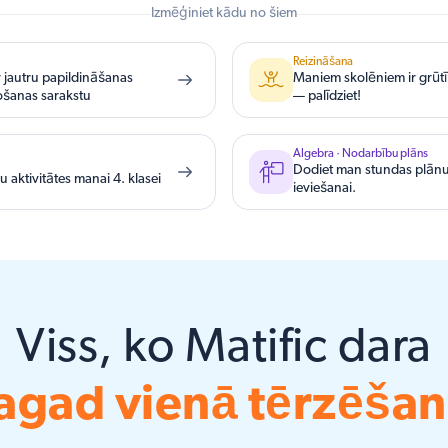
Izmēģiniet kādu no šiem
Reizināšana
r jautru papildināšanas
Maniem skolēniem ir grūtī
ošanas sarakstu
— palīdziet!
Algebra · Nodarbību plāns
Dodiet man stundas plānu
ļu aktivitātes manai 4. klasei
ieviešanai.
Viss, ko Matific dara
agad vienā tērzēša