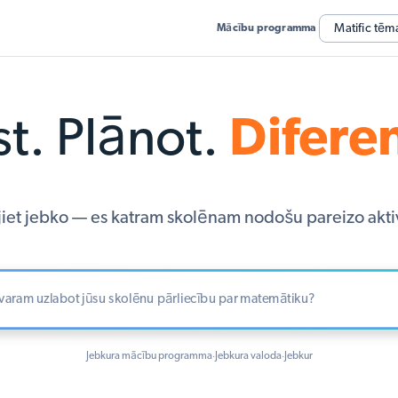
Matific tēm
Mācību programma
st. Plānot.
Difere
jiet jebko — es katram skolēnam nodošu pareizo aktiv
Jebkura mācību programma
Jebkura valoda
Jebkur
·
·