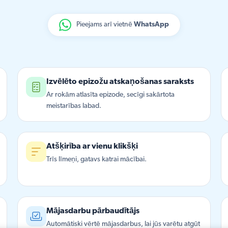
Pieejams arī vietnē
WhatsApp
Izvēlēto epizožu atskaņošanas saraksts
Ar rokām atlasīta epizode, secīgi sakārtota
meistarības labad.
Atšķirība ar vienu klikšķi
Trīs līmeņi, gatavs katrai mācībai.
Mājasdarbu pārbaudītājs
Automātiski vērtē mājasdarbus, lai jūs varētu atgūt