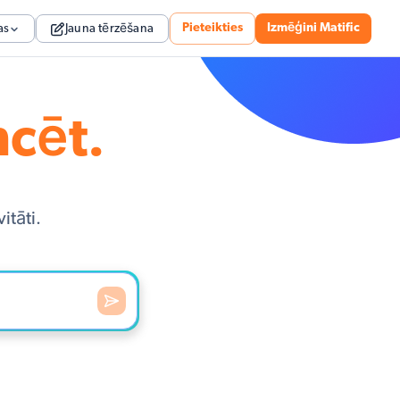
Pieteikties
Izmēģini Matific
as
Jauna tērzēšana
ncēt.
itāti.