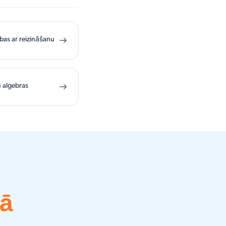
bas ar reizināšanu
 algebras
nā