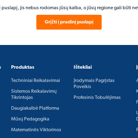
ti į puslapį, jis nebus rodomas jūsų kalba, o jūsų regione gali būti n
Grįžti į pradinį puslapį
s
Produktas
Ištekliai
Techniniai Reikalavimai
Įrodymais Pagrįstas
Poveikis
Sistemos Reikalavimų
Tikrintojas
Profesinis Tobulėjimas
Daugiakalbė Platforma
Mūsų Pedagogika
Matematinės Viktorinos