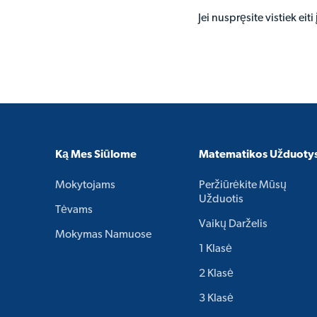
Jei nuspręsite vistiek ei
Ką Mes Siūlome
Matematikos Užduoty
Mokytojams
Peržiūrėkite Mūsų
Užduotis
Tėvams
Vaikų Darželis
Mokymas Namuose
1 Klasė
2 Klasė
3 Klasė