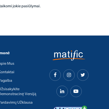
etaikomi jokie pasiūlymai.
Įmonė
Apie Mus
Kontaktai
Pagalba
Užsisakykite
Demonstracinę Versiją
Pardavimų Užklausa