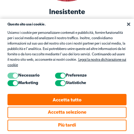
Inesistente
La risorsa richiesta non è stata trovata su questo server.
Questo sito usa i cookie.
Usiamo i cookie per personalizzare contenuti e pubblicità, fornire funzionalità
Torna alla pagina principale
per i social media ed analizzare il nostro traffico. Inoltre, condividiamo
informazioni sul suo uso del nostro sito con i nostri partner per i social media, la
pubblicità e l'analitica. Essi potrebbero unire queste ad altre informazioni da lei
fornite o da loro raccolte mediante l'uso dei loro servizi. Continuando ad usare
il nostro sito web, acconsente ai nostri cookie.
Leggi la nostra dichiarazione sui
cookie
Necessario
Preferenze
Marketing
Statistiche
Accetta tutto
Accetta selezione
Più tardi