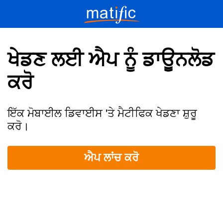
ਖੇਡਣ ਲਈ ਐਪ ਨੂੰ ਡਾਊਨਲੋਡ
ਕਰੋ
ਇੱਕ ਮੋਬਾਈਲ ਡਿਵਾਈਸ 'ਤੇ ਮੈਟੀਫਿਕ ਖੇਡਣਾ ਸ਼ੁਰੂ
ਕਰੋ।
ਐਪ ਲਾਂਚ ਕਰੋ