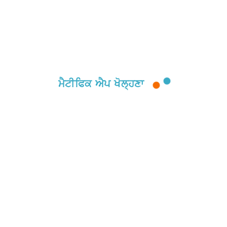
ਮੈਟੀਫਿਕ ਐਪ ਖੋਲ੍ਹਣਾ