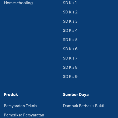
Homeschooling
SD Kls 1
SD Kls 2
SD Kls 3
SD Kls 4
SD Kls 5
SD Kls 6
SD Kls 7
SD Kls 8
SD Kls 9
Produk
Sumber Daya
Persyaratan Teknis
Dampak Berbasis Bukti
Pemeriksa Persyaratan