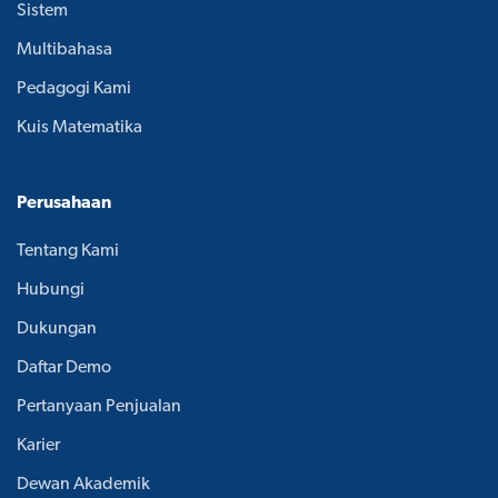
Sistem
Multibahasa
Pedagogi Kami
Kuis Matematika
Perusahaan
Tentang Kami
Hubungi
Dukungan
Daftar Demo
Pertanyaan Penjualan
Karier
Dewan Akademik