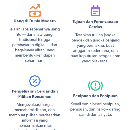
Uang di Dunia Modern
Tujuan dan Perencanaan
Cerdas
Jelajahi apa sebenarnya uang
itu — dari mata uang
Tetapkan tujuan jangka
tradisional hingga
pendek dan jangka panjang
pembayaran digital — dan
yang bermakna, buat
bagaimana aliran uang
anggaran sederhana, dan
membentuk kehidupan
buat keputusan pengeluaran
sehari-hari.
yang bijaksana.
Pengeluaran Cerdas dan
Penipuan dan Penipuan
Pilihan Konsumen
Kenali dan hindari penipuan,
Mengevaluasi harga,
penipuan, dan risiko – daring
memahami diskon, dan
dan di dunia nyata.
membuat pilihan berdasarkan
informasi yang
mencerminkan nilai,