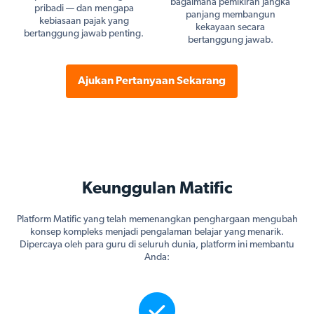
bagaimana pemikiran jangka
pribadi — dan mengapa
panjang membangun
kebiasaan pajak yang
kekayaan secara
bertanggung jawab penting.
bertanggung jawab.
Ajukan Pertanyaan Sekarang
Keunggulan Matific
Platform Matific yang telah memenangkan penghargaan mengubah
konsep kompleks menjadi pengalaman belajar yang menarik.
Dipercaya oleh para guru di seluruh dunia, platform ini membantu
Anda: