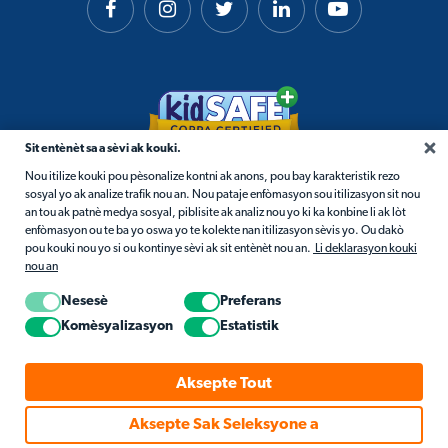
Sit entènèt sa a sèvi ak kouki.
Nou itilize kouki pou pèsonalize kontni ak anons, pou bay karakteristik rezo
sosyal yo ak analize trafik nou an. Nou pataje enfòmasyon sou itilizasyon sit nou
an tou ak patnè medya sosyal, piblisite ak analiz nou yo ki ka konbine li ak lòt
enfòmasyon ou te ba yo oswa yo te kolekte nan itilizasyon sèvis yo. Ou dakò
pou kouki nou yo si ou kontinye sèvi ak sit entènèt nou an.
Li deklarasyon kouki
nou an
Nesesè
Preferans
Komèsyalizasyon
Estatistik
© 2026 Matific. Tout dwa rezève.
Konfidansyalite
Règleman Yo
Règleman Kouki
Aksepte Tout
Aksepte Sak Seleksyone a