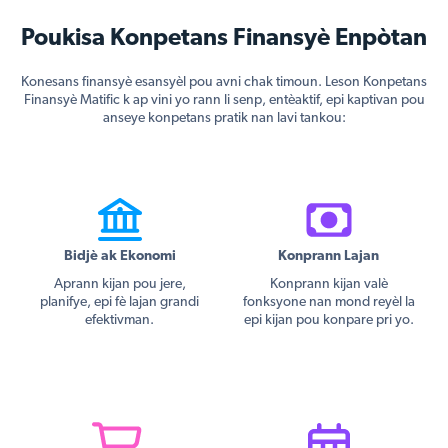
Poukisa Konpetans Finansyè Enpòtan
Konesans finansyè esansyèl pou avni chak timoun. Leson Konpetans
Finansyè Matific k ap vini yo rann li senp, entèaktif, epi kaptivan pou
anseye konpetans pratik nan lavi tankou:
Bidjè ak Ekonomi
Konprann Lajan
Aprann kijan pou jere,
Konprann kijan valè
planifye, epi fè lajan grandi
fonksyone nan mond reyèl la
efektivman.
epi kijan pou konpare pri yo.