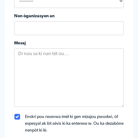
Non òganizasyon an
Mesaj
Enskri pou resevwa imèl ki gen mizajou pwodwi, òf
espesyal ak lòt sèvis ki ka enterese w. Ou ka dezabòne
nenpòt ki lè.