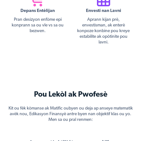
Depans Entèlijan
Envesti nan Lavni
Pran desizyon enfòme epi
Aprann kijan prè,
konprann sa ou vle vs sa ou
envestisman, ak enterè
bezwen.
konpoze konbine pou kreye
estabilite ak opòtinite pou
lavni.
Pou Lekòl ak Pwofesè
Kit ou fèk kòmanse ak Matific oubyen ou deja ap anseye matematik
avèk nou, Edikasyon Finansyè antre byen nan objektif klas ou yo.
Men sa ou pral renmen: