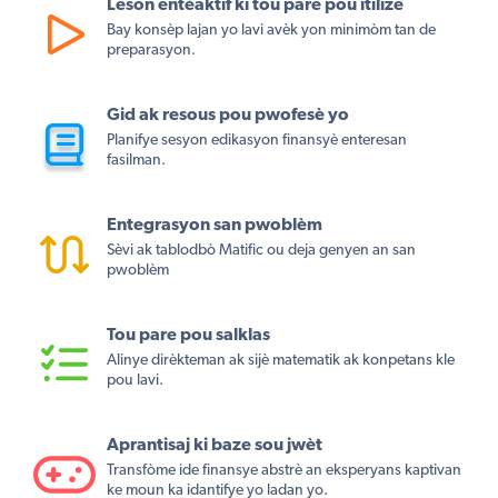
Leson entèaktif ki tou pare pou itilize
Bay konsèp lajan yo lavi avèk yon minimòm tan de
preparasyon.
Gid ak resous pou pwofesè yo
Planifye sesyon edikasyon finansyè enteresan
fasilman.
Entegrasyon san pwoblèm
Sèvi ak tablodbò Matific ou deja genyen an san
pwoblèm
Tou pare pou salklas
Alinye dirèkteman ak sijè matematik ak konpetans kle
pou lavi.
Aprantisaj ki baze sou jwèt
Transfòme ide finansye abstrè an eksperyans kaptivan
ke moun ka idantifye yo ladan yo.