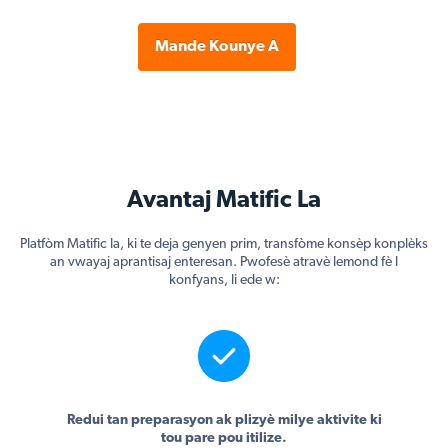
Mande Kounye A
Avantaj Matific La
Platfòm Matific la, ki te deja genyen prim, transfòme konsèp konplèks
an vwayaj aprantisaj enteresan. Pwofesè atravè lemond fè l
konfyans, li ede w:
Redui tan preparasyon ak plizyè milye aktivite ki
tou pare pou itilize.