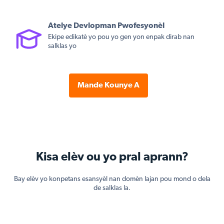
Atelye Devlopman Pwofesyonèl
Ekipe edikatè yo pou yo gen yon enpak dirab nan
salklas yo
Mande Kounye A
Kisa elèv ou yo pral aprann?
Bay elèv yo konpetans esansyèl nan domèn lajan pou mond o dela
de salklas la.