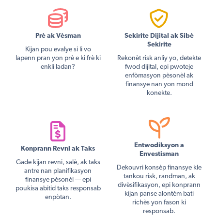
Prè ak Vèsman
Sekirite Dijital ak Sibè
Sekirite
Kijan pou evalye si li vo
lapenn pran yon prè e ki frè ki
Rekonèt risk anliy yo, detekte
enkli ladan?
fwod dijital, epi pwoteje
enfòmasyon pèsonèl ak
finansye nan yon mond
konekte.
Entwodiksyon a
Konprann Revni ak Taks
Envestisman
Gade kijan revni, salè, ak taks
Dekouvri konsèp finansye kle
antre nan planifikasyon
tankou risk, randman, ak
finansye pèsonèl — epi
divèsifikasyon, epi konprann
poukisa abitid taks responsab
kijan panse alontèm bati
enpòtan.
richès yon fason ki
responsab.