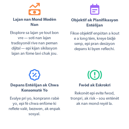
Lajan nan Mond Modèn
Objektif ak Planifikasyon
Nan
Entèlijan
Eksplore sa lajan ye tout bon
Fikse objektif enpòtan a kout
vre — soti nan lajan
e a long tèm, kreye bidjè
tradisyonèl rive nan peman
senp, epi pran desizyon
dijital — epi kijan sikilasyon
depans ki byen reflechi.
lajan an fòme lavi chak jou.
Depans Entèlijan ak Chwa
Fwòd ak Eskrokri
Konsomatè Yo
Rekonèt epi evite fwod,
Evalye pri yo, konprann rabè
tronpri, ak risk – sou entènèt
yo, epi fè chwa enfòme ki
ak nan mond reyèl la.
reflete valè, bezwen, ak enpak
sosyal.