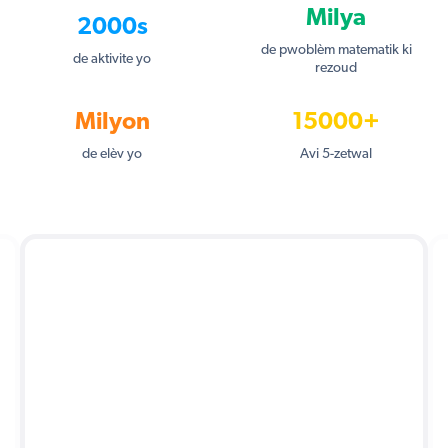
Milya
2000s
de pwoblèm matematik ki
de aktivite yo
rezoud
Milyon
15000+
de elèv yo
Avi 5-zetwal