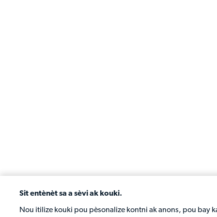
Sit entènèt sa a sèvi ak kouki.
Nou itilize kouki pou pèsonalize kontni ak anons, pou bay ka