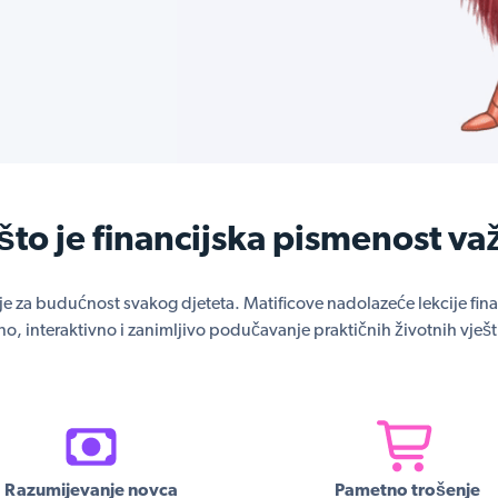
što je financijska pismenost va
 je za budućnost svakog djeteta. Matificove nadolazeće lekcije fi
o, interaktivno i zanimljivo podučavanje praktičnih životnih vješ
Razumijevanje novca
Pametno trošenje