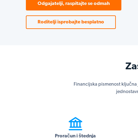
Odgajatelji, raspitajte se odmah
Roditelji isprobajte besplatno
Za
Financijska pismenost ključna
jednostavn
Proračun i štednja