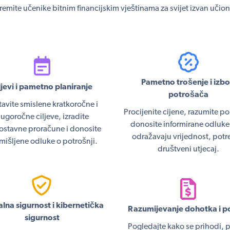
emite učenike bitnim financijskim vještinama za svijet izvan učion
Pametno trošenje i izbo
ljevi i pametno planiranje
potrošača
avite smislene kratkoročne i
Procijenite cijene, razumite po
ugoročne ciljeve, izradite
donosite informirane odluke
ostavne proračune i donosite
odražavaju vrijednost, potr
mišljene odluke o potrošnji.
društveni utjecaj.
alna sigurnost i kibernetička
Razumijevanje dohotka i p
sigurnost
Pogledajte kako se prihodi, p