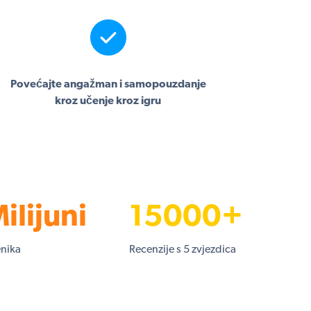
Povećajte angažman i samopouzdanje
kroz učenje kroz igru
ilijuni
15000+
nika
Recenzije s 5 zvjezdica