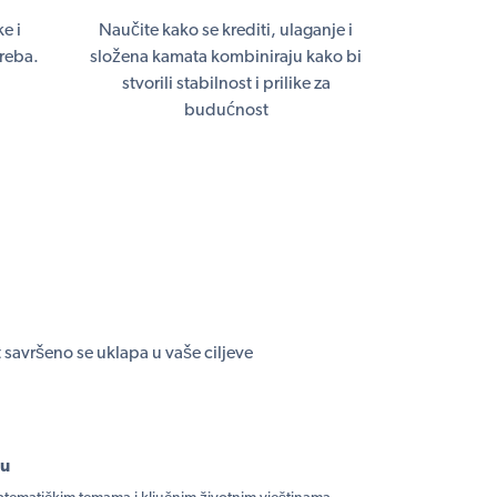
e i
Naučite kako se krediti, ulaganje i
reba.
složena kamata kombiniraju kako bi
stvorili stabilnost i prilike za
budućnost
t savršeno se uklapa u vaše ciljeve
cu