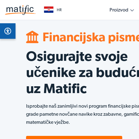
Proizvod
HR
Pregled
Predmeti
Započnite kao učitelj
Započnite kao roditelj
Započnite kao lider u obrazovanju
Osnažite svoju učionicu zanimljivim učenjem mate
Podržite svoje dijete na putu učenja zabavnom, in
Surađujte s Matificom kako biste transformirali ish
Financijska pism
Karakteristike proizvoda
Mate
temeljenim na dokazima
matematikom kod kuće
svim razinama
Osigurajte svoje
AI asistent
Fina
učenike za buduć
Višejezičnost
uz Matific
Tehnički zahtjevi
Isprobajte naš zanimljivi novi program financijske pi
grade pametne novčane navike kroz zabavne, gamific
matematičke vježbe.