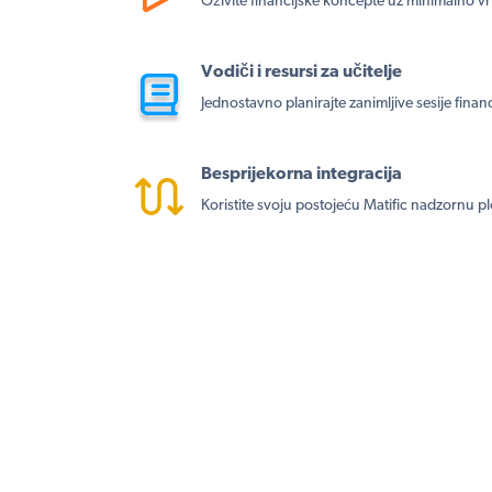
Oživite financijske koncepte uz minimalno v
Vodiči i resursi za učitelje
Jednostavno planirajte zanimljive sesije finan
Besprijekorna integracija
Koristite svoju postojeću Matific nadzornu p