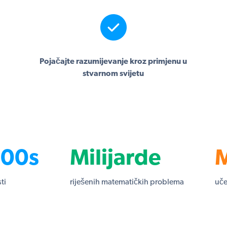
Pojačajte razumijevanje kroz primjenu u
stvarnom svijetu
00s
Milijarde
M
ti
riješenih matematičkih problema
uče