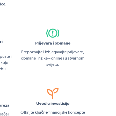
ice.
ri
Prijevara i obmane
Prepoznajte i izbjegavajte prijevare,
puste i
obmane i rizike – online i u stvarnom
 koje
svijetu.
ebu i
Uvod u investicije
oreza
Otkrijte ključne financijske koncepte
laće i