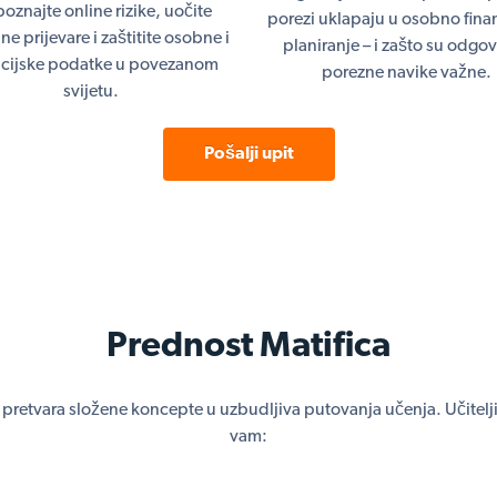
oznajte online rizike, uočite
porezi uklapaju u osobno fina
lne prijevare i zaštitite osobne i
planiranje – i zašto su odgo
ncijske podatke u povezanom
porezne navike važne.
svijetu.
Pošalji upit
Prednost Matifica
pretvara složene koncepte u uzbudljiva putovanja učenja. Učitelji d
vam: