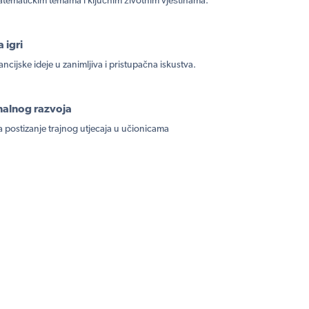
atematičkim temama i ključnim životnim vještinama.
 igri
ancijske ideje u zanimljiva i pristupačna iskustva.
nalnog razvoja
postizanje trajnog utjecaja u učionicama