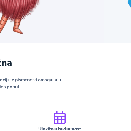
žna
nancijske pismenosti omogućuju
tina poput:
Uložite u budućnost