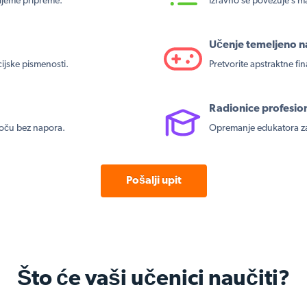
rijeme pripreme.
Izravno se povezuje s m
Učenje temeljeno na
cijske pismenosti.
Pretvorite apstraktne fin
Radionice profesio
loču bez napora.
Opremanje edukatora za 
Pošalji upit
Što će vaši učenici naučiti?