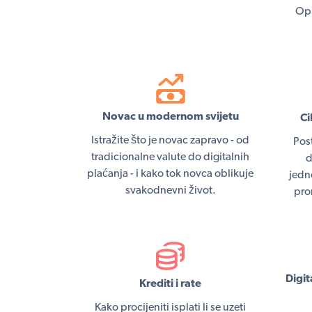
Opr
Novac u modernom svijetu
Ci
Istražite što je novac zapravo - od
Post
tradicionalne valute do digitalnih
d
plaćanja - i kako tok novca oblikuje
jedn
svakodnevni život.
pro
Digit
Krediti i rate
Kako procijeniti isplati li se uzeti