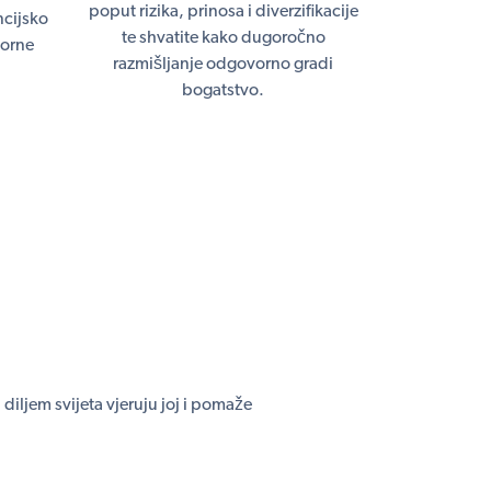
poput rizika, prinosa i diverzifikacije
ncijsko
te shvatite kako dugoročno
vorne
razmišljanje odgovorno gradi
bogatstvo.
iljem svijeta vjeruju joj i pomaže