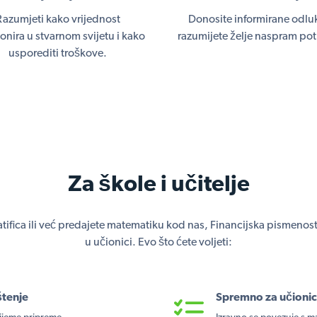
Razumjeti kako vrijednost
Donosite informirane odluk
onira u stvarnom svijetu i kako
razumijete želje naspram pot
usporediti troškove.
Za škole i učitelje
Matifica ili već predajete matematiku kod nas, Financijska pismenos
u učionici. Evo što ćete voljeti:
štenje
Spremno za učioni