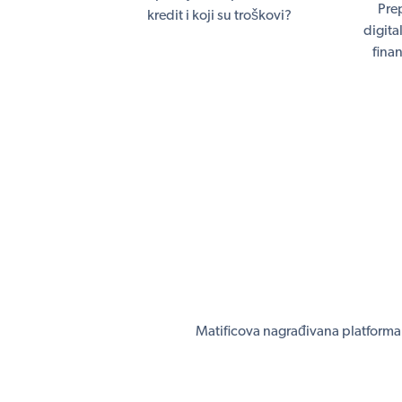
Prep
kredit i koji su troškovi?
digita
fina
Matificova nagrađivana platforma 