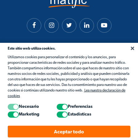
Este sitio web utiliza cookies.
Utilizamos cookies para personalizar el contenido y los anuncios, para
proporcionar características de redes sociales y para analizar nuestro tráfico.
También compartimos información sobre el uso que haces de nuestro sitio con
nuestros socios de redes sociales, publicidad y análisis que pueden combinarla
con otra información que tu les hayas proporcionado o que hayan recopilado
del uso que haces de sus servicios. Das tu consentimiento para nuestro uso de
cookies si continúas utilizando nuestro sitio web.
Lea nuestra declaración de
cookies
Necesario
Preferencias
Marketing
Estadísticas
© 2026 Matific. Todos los derechos reservados.
Aceptar todo
Privacidad
Términos
Política De Cookies