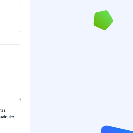
rtas
cualquier