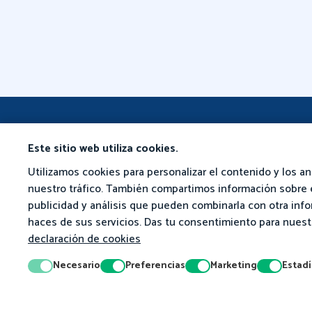
Este sitio web utiliza cookies.
Qué Le Ofrecemos
Actividades De
Matemáticas
Utilizamos cookies para personalizar el contenido y los an
Para Docentes
nuestro tráfico. También compartimos información sobre e
Explore Nuestras
Para Familias
publicidad y análisis que pueden combinarla con otra inf
Actividades
haces de sus servicios. Das tu consentimiento para nuestr
Escolarización En Casa
Nivel Inicial
declaración de cookies
1er Grado
Necesario
Preferencias
Marketing
Estadí
2do Grado
3er Grado