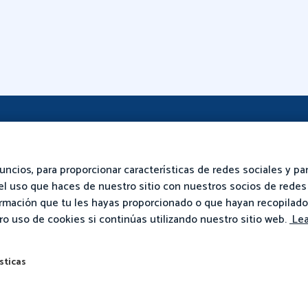
Producto
Recursos
uncios, para proporcionar características de redes sociales y par
Requisitos Técnicos
Impacto Basado En La
l uso que haces de nuestro sitio con nuestros socios de redes 
Evidencia
Comprobación De Los
ormación que tu les hayas proporcionado o que hayan recopilado
Requisitos Del Sistema
Desarrollo Profesional
o uso de cookies si continúas utilizando nuestro sitio web.
Lea
Multilingüe
sticas
Nuestra Pedagogía
Cuestionarios De
Matemáticas