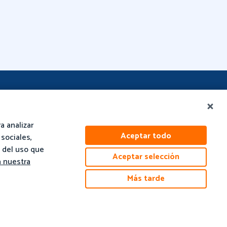
Empresa
a analizar
Acerca De Nosotros
Aceptar todo
sociales,
Contacto
 del uso que
Aceptar selección
 nuestra
Soporte Técnico
Más tarde
Reservar Una
Demostración
Consulta Sobre Ventas.