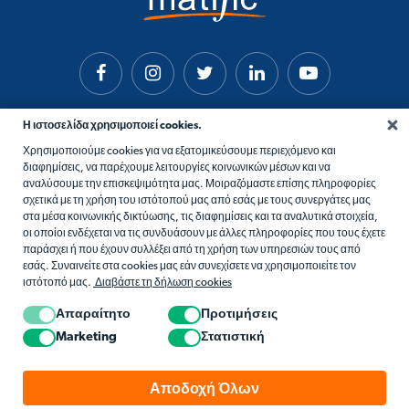
Η ιστοσελίδα χρησιμοποιεί cookies.
Χρησιμοποιούμε cookies για να εξατομικεύσουμε περιεχόμενο και
διαφημίσεις, να παρέχουμε λειτουργίες κοινωνικών μέσων και να
αναλύσουμε την επισκεψιμότητα μας. Μοιραζόμαστε επίσης πληροφορίες
σχετικά με τη χρήση του ιστότοπού μας από εσάς με τους συνεργάτες μας
στα μέσα κοινωνικής δικτύωσης, τις διαφημίσεις και τα αναλυτικά στοιχεία,
οι οποίοι ενδέχεται να τις συνδυάσουν με άλλες πληροφορίες που τους έχετε
παράσχει ή που έχουν συλλέξει από τη χρήση των υπηρεσιών τους από
εσάς. Συναινείτε στα cookies μας εάν συνεχίσετε να χρησιμοποιείτε τον
ιστότοπό μας.
Διαβάστε τη δήλωση cookies
Απαραίτητο
Προτιμήσεις
Marketing
Στατιστική
© 2026 Matific. All Rights Reserved.
Αποδοχή Όλων
Απορρήτου
Όροι
Cookie Policy