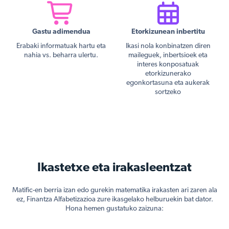
Gastu adimendua
Etorkizunean inbertitu
Erabaki informatuak hartu eta
Ikasi nola konbinatzen diren
nahia vs. beharra ulertu.
maileguek, inbertsioek eta
interes konposatuak
etorkizunerako
egonkortasuna eta aukerak
sortzeko
Ikastetxe eta irakasleentzat
Matific-en berria izan edo gurekin matematika irakasten ari zaren ala
ez, Finantza Alfabetizazioa zure ikasgelako helburuekin bat dator.
Hona hemen gustatuko zaizuna: