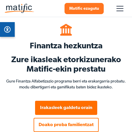
Matific ezagutu
Finantza hezkuntza
Zure ikasleak etorkizunerako
Matific-ekin prestatu
Gure Finantza Alfabetizazio programa berri eta erakargarria probatu.
modu dibertigarri eta gamifikatu baten bidez ikasteko.
Irakasleek galdetu orain
Doako proba familientzat