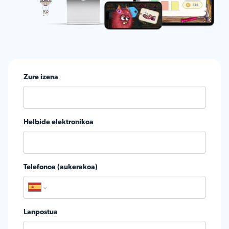
Zure izena
Helbide elektronikoa
Telefonoa (aukerakoa)
Lanpostua