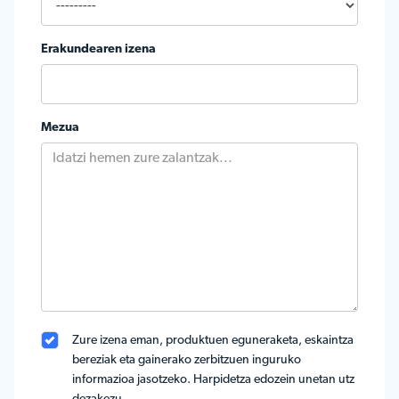
Erakundearen izena
Mezua
Zure izena eman, produktuen eguneraketa, eskaintza
bereziak eta gainerako zerbitzuen inguruko
informazioa jasotzeko. Harpidetza edozein unetan utz