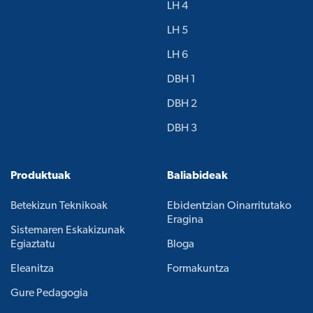
LH 4
LH 5
LH 6
DBH 1
DBH 2
DBH 3
Produktuak
Baliabideak
Betekizun Teknikoak
Ebidentzian Oinarritutako
Eragina
Sistemaren Eskakizunak
Egiaztatu
Bloga
Eleanitza
Formakuntza
Gure Pedagogia