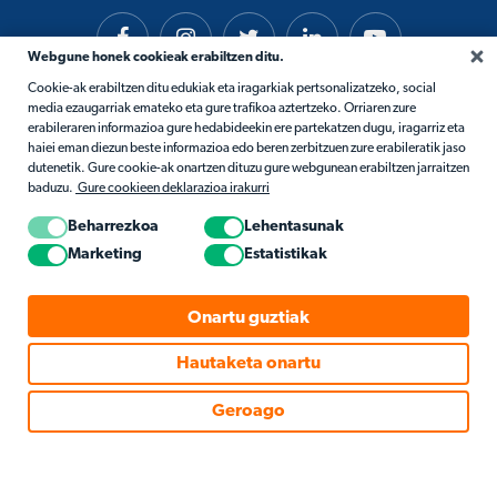
Webgune honek cookieak erabiltzen ditu.
Cookie-ak erabiltzen ditu edukiak eta iragarkiak pertsonalizatzeko, social
media ezaugarriak emateko eta gure trafikoa aztertzeko. Orriaren zure
erabileraren informazioa gure hedabideekin ere partekatzen dugu, iragarriz eta
haiei eman diezun beste informazioa edo beren zerbitzuen zure erabileratik jaso
dutenetik. Gure cookie-ak onartzen dituzu gure webgunean erabiltzen jarraitzen
baduzu.
Gure cookieen deklarazioa irakurri
Beharrezkoa
Lehentasunak
Marketing
Estatistikak
Onartu guztiak
Hautaketa onartu
©2026Matific. Eskubide guztiak erreserbatuta.
Geroago
Pribatutasuna
Baldintzak
Cookie Politika