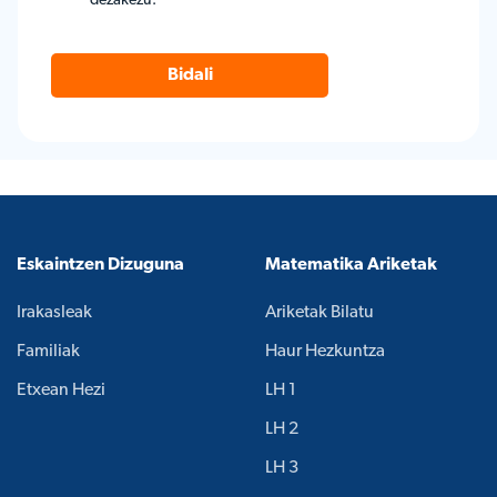
dezakezu.
Bidali
Eskaintzen Dizuguna
Matematika Ariketak
Irakasleak
Ariketak Bilatu
Familiak
Haur Hezkuntza
Etxean Hezi
LH 1
LH 2
LH 3