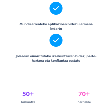
Mundu errealeko aplikazioen bidez ulermena
indartu
Jolasean oinarritutako ikaskuntzaren bidez, parte-
hartzea eta konfiantza sustatu
50+
70+
hizkuntza
herrialde