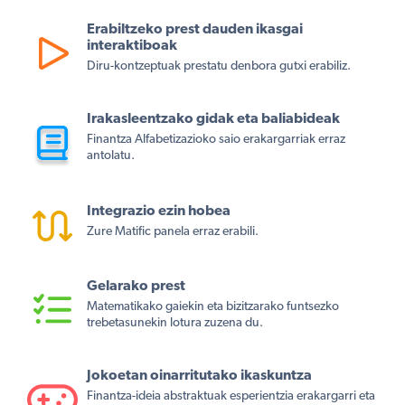
Erabiltzeko prest dauden ikasgai
interaktiboak
Diru-kontzeptuak prestatu denbora gutxi erabiliz.
Irakasleentzako gidak eta baliabideak
Finantza Alfabetizazioko saio erakargarriak erraz
antolatu.
Integrazio ezin hobea
Zure Matific panela erraz erabili.
Gelarako prest
Matematikako gaiekin eta bizitzarako funtsezko
trebetasunekin lotura zuzena du.
Jokoetan oinarritutako ikaskuntza
Finantza-ideia abstraktuak esperientzia erakargarri eta