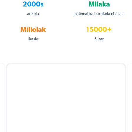
2000s
Milaka
ariketa
matematika buruketa ebatzita
Milioiak
15000+
ikasle
5 izar