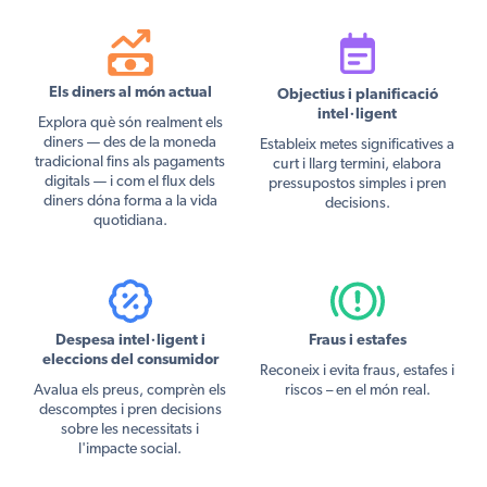
Els diners al món actual
Objectius i planificació
intel·ligent
Explora què són realment els
diners — des de la moneda
Estableix metes significatives a
tradicional fins als pagaments
curt i llarg termini, elabora
digitals — i com el flux dels
pressupostos simples i pren
diners dóna forma a la vida
decisions.
quotidiana.
Despesa intel·ligent i
Fraus i estafes
eleccions del consumidor
Reconeix i evita fraus, estafes i
Avalua els preus, comprèn els
riscos – en el món real.
descomptes i pren decisions
sobre les necessitats i
l'impacte social.