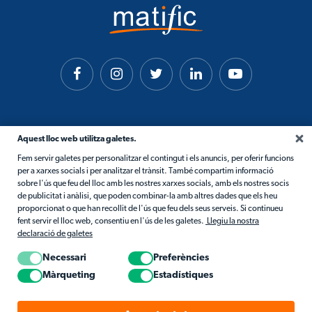
Aquest lloc web utilitza galetes.
Fem servir galetes per personalitzar el contingut i els anuncis, per oferir funcions
per a xarxes socials i per analitzar el trànsit. També compartim informació
sobre l'ús que feu del lloc amb les nostres xarxes socials, amb els nostres socis
de publicitat i anàlisi, que poden combinar-la amb altres dades que els heu
proporcionat o que han recollit de l'ús que feu dels seus serveis. Si continueu
fent servir el lloc web, consentiu en l'ús de les galetes.
Llegiu la nostra
declaració de galetes
Necessari
Preferències
Màrqueting
Estadístiques
© 2026 Matific. Tots els drets reservats.