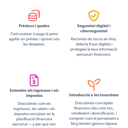
Préstecs i quotes
Seguretat digital i
ciberseguretat
Com avaluar si paga la pena
agafar un préstec i quines són
Reconeix els riscos en línia,
les despeses.
detecta fraus digitals i
protegeix la teva informació
personal i financera.
Entendre els ingressos i els
Introducció a les inversions
impostos
Descobreix conceptes
Descobreix com els
financers clau com risc,
ingressos, els salaris i els
rendiment i diversificació, i
impostos encaixen en la
comprèn com el pensament a
planificació financera
llarg termini genera riquesa
personal — y per què són