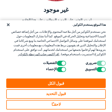
غير موجود
لم يتم العثور على المورد المطلوب على هذا الخادم.
هذا الموقع يستخدم الكوكيز.
العودة إلى الصفحة الرئيسية
نحن نستخدم الكوكيز من أجل ملاءمة المحتوى والإعلانات، من أجل إضافة خصائص
الميديا الاجتماعية وتحليل الحركة في الموقع. كما أننا نشارك المعلومات حول
استخدامك لموقعنا على وسائل التواصل الاجتماعي الخاصة بنا ومع شركائنا في
الإعلان والتحليل الذين قد يقومون بربط هذه المعلومات مع معلومات أخرى قمت
بتزويدها لهم أو قاموا بجمعها من استخدامك لخدماتهم. أنت توافق على استخدام
الكوكيز إذا استمريت باستخدام موقعنا.
اقرأ التصريحات المرتبطة بالكوكيز
ضروري
التفضيلات
التسويق
الإحصاء
قبول الكل
قبول التحديد
لاحقـًا