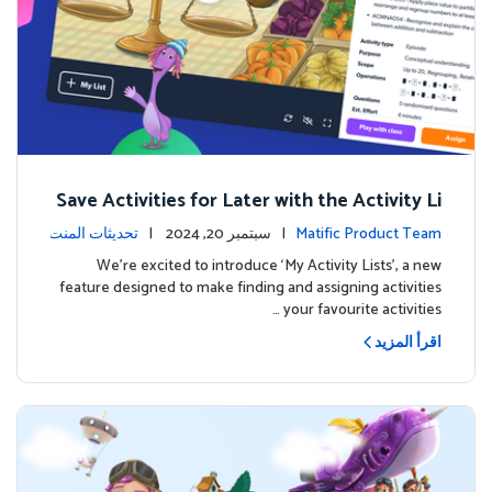
Save Activities for Later with the Activity Li
sts Feature
Matific Product Team
| سبتمبر 20, 2024 |
تحديثات المنت
ج
We're excited to introduce ‘My Activity Lists’, a new
feature designed to make finding and assigning activities
your favourite activities …
اقرأ المزيد