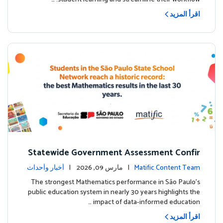
اقرأ المزيد
Statewide Government Assessment Confir
ms: Greater Matific Usage Linked to Higher
Matific Content Team
| مارس 09, 2026 |
أخبار وأحداث
Math Achievement
The strongest Mathematics performance in São Paulo’s
public education system in nearly 30 years highlights the
impact of data-informed education …
اقرأ المزيد