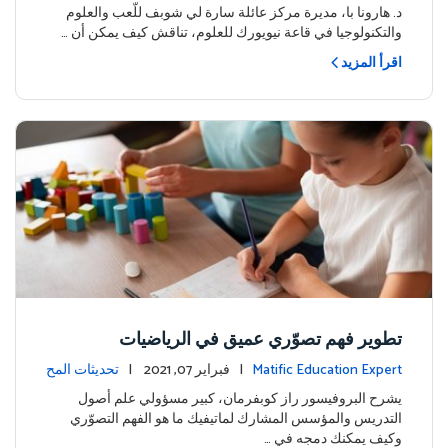
ة
د. هارونا با، مديرة مركز عائلة سارة لي شوبف للّعب والعلوم
والتكنولوجيا في قاعة نيويورك للعلوم، تناقش كيف يمكن أن …
اقرأ المزيد
تطوير فهم تصوّري عميق في الرياضيات
Matific Education Expert
| فبراير 07, 2021 |
تحديثات المح
توى
يشرح البروفيسور راز كوبفرمان، كبير مسؤولي علم أصول
التدريس والمؤسس المشارك لماتيفيك ما هو الفهم التصوّري
وكيف يمكنك دمجه في …