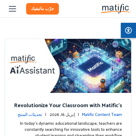
جرّب ماتيفيك
Revolutionize Your Classroom with Matific's
AI-Powered Teacher Assistant
Matific Content Team
| إبريل 16, 2026 |
تحديثات المنتج
In today's dynamic educational landscape, teachers are
constantly searching for innovative tools to enhance
student learning and streamline their workflow. …