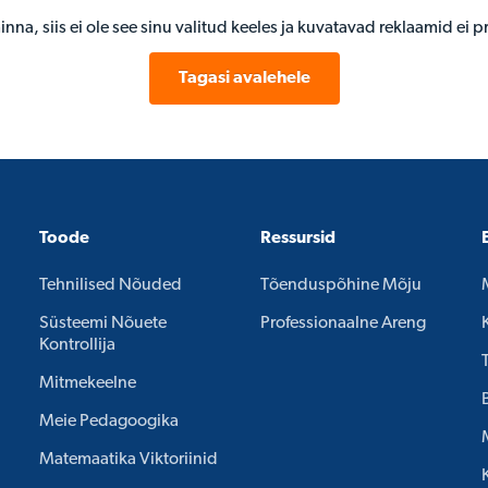
inna, siis ei ole see sinu valitud keeles ja kuvatavad reklaamid ei 
Tagasi avalehele
Toode
Ressursid
Tehnilised Nõuded
Tõenduspõhine Mõju
Süsteemi Nõuete
Professionaalne Areng
Kontrollija
Mitmekeelne
Meie Pedagoogika
Matemaatika Viktoriinid