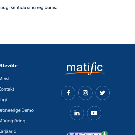
pruugi kehtida sinu regioonis.
Ettevõte
Meist
Kontakt
Tugi
Broneerige Demo
Müügipäring
Karjäärid