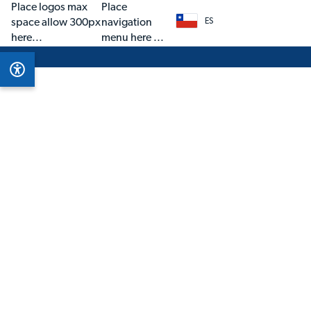
Place logos max
Place
space allow 300px
navigation
ES
here...
menu here ...