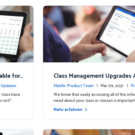
able for
Class Management Upgrades A
ow!
 Updates
Matific Product Team
| Mär 09, 2021 |
Pr
 class have
We know that easily accessing all of the inf
s not? …
need about your class or classes is important
Mehr erfahren