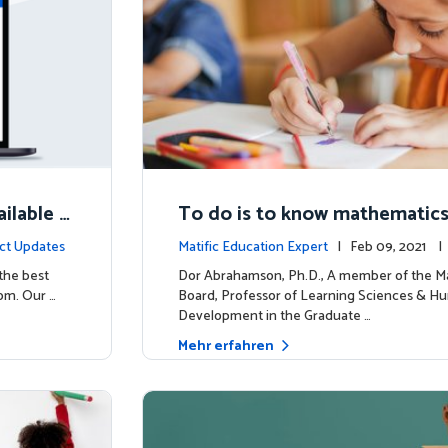
ilable N
To do is to know mathematic
ct Updates
Matific Education Expert
| Feb 09, 2021 
rship
 the best
Dor Abrahamson, Ph.D., A member of the Ma
om. Our …
Board, Professor of Learning Sciences & H
Development in the Graduate …
Mehr erfahren