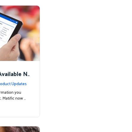
vailable N
oduct Updates
ormation you
. Matific now …