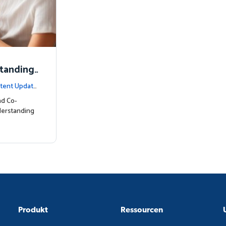
standing
tent Update
nd Co-
derstanding
Produkt
Ressourcen