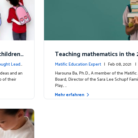
hildren'
Teaching mathematics in the 2
uiring m
y
ought Leade
Matific Education Expert
| Feb 08, 2021 
rship
ideas and an
Harouna Ba, Ph.D., A member of the Matifi
 of their
Board, Director of the Sara Lee Schupf Fami
Play, …
Mehr erfahren