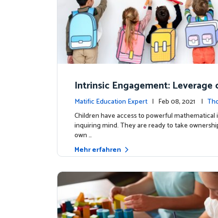
Intrinsic Engagement: Leverage c
s mathematical potential and inq
Matific Education Expert
| Feb 08, 2021 |
Th
ind
rship
Children have access to powerful mathematical 
inquiring mind. They are ready to take ownership
own …
Mehr erfahren