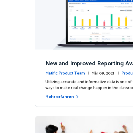
New and Improved Reporting Ava
ow!
Matific Product Team
| Mär 09, 2021 |
Produ
Utilizing accurate and informative data is one of
ways to make real change happen in the classro
Mehr erfahren