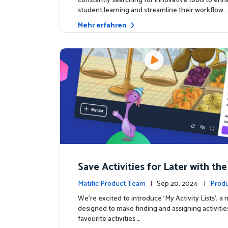
constantly searching for innovative tools to en
student learning and streamline their workflow. 
Mehr erfahren
Save Activities for Later with the
Lists Feature
Matific Product Team
| Sep 20, 2024 |
Produ
We're excited to introduce ‘My Activity Lists’, a
designed to make finding and assigning activitie
favourite activities …