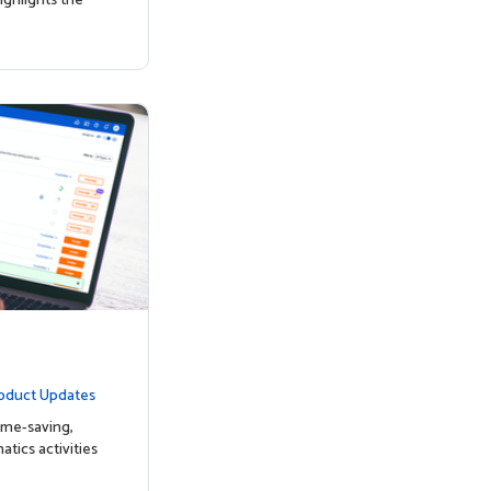
ighlights the
oduct Updates
ime-saving,
tics activities