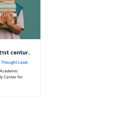
1st centur
|
Thought Leade
c Academic
ly Center for