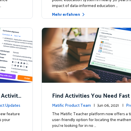
hance
public education system in nearly 30 years h
…
impact of data-informed education …
Mehr erfahren
 Activity
Find Activities You Need Fast
ct Updates
Matific Product Team
| Jun 06, 2021 |
Pr
 new feature
The Matific Teacher platform now offers a t
s your
user-friendly option for locating the mathema
you're looking for in no …