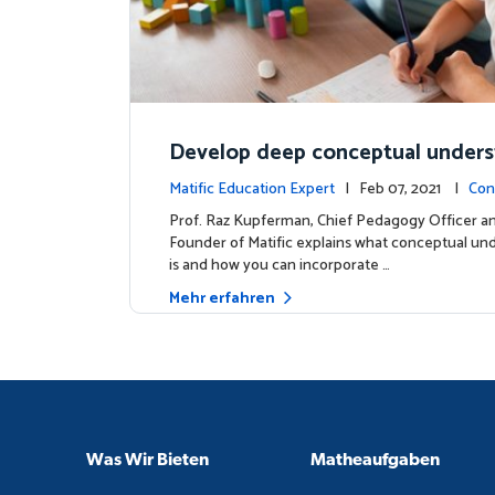
Develop deep conceptual under
in mathematics
Matific Education Expert
| Feb 07, 2021 |
Con
s
Prof. Raz Kupferman, Chief Pedagogy Officer a
Founder of Matific explains what conceptual un
is and how you can incorporate …
Mehr erfahren
Was Wir Bieten
Matheaufgaben