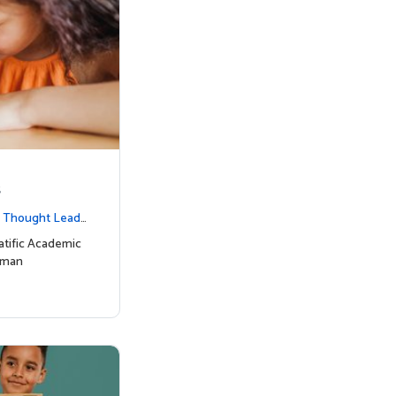
s
|
Thought Leade
tific Academic
uman