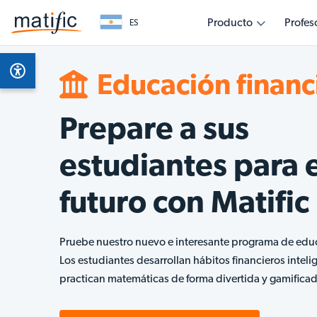
Producto
Profes
ES
Descripción general
Temas
Empiece como docente
Empiece como madre o padre
Empiece como líder educativo
Potencie su clase con un aprendizaje de matemática
Apoye el proceso de aprendizaje de su hijo/a con
Colabore con Matific para transformar los resultad
Características del
Educación financ
Mate
basado en la evidencia
divertidas e interactivas en casa
aprendizaje en todos los niveles
producto
Prepare a sus
Educ
Asistente de IA
estudiantes para e
Multilingüe
futuro con Matific
Requisitos técnicos
Pruebe nuestro nuevo e interesante programa de educ
Los estudiantes desarrollan hábitos financieros inteli
practican matemáticas de forma divertida y gamificad