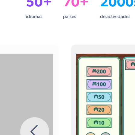
50+
70+
2000
idiomas
países
de actividades