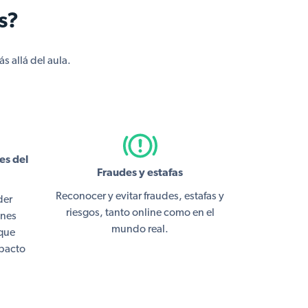
s?
s allá del aula.
es del
Fraudes y estafas
Reconocer y evitar fraudes, estafas y
der
riesgos, tanto online como en el
ones
mundo real.
 que
mpacto